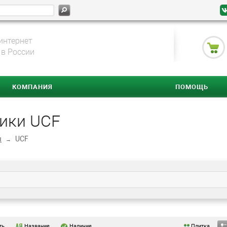
интернет
 в России
КОМПАНИЯ
ПОМОЩЬ
ики UCF
ы
UCF
→
ть
Название
Наличие
Плитка