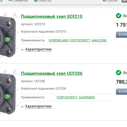
Е
Подшипниковый узел UCF210
1 75
Артикул: UCF210
Корпусный подшипник UCF210
В КО
Применяемость:
KVERNELAND
,
FORTSCHRITT
,
AMAZONE
Характеристики
Е
Подшипниковый узел UCF206
780,
Артикул: UCF206
Корпусный подшипник UCF206
В КО
Применяемость:
FORTSCHRITT
,
GASPARDO
Характеристики