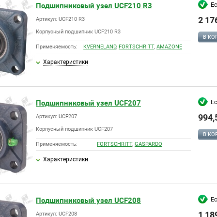
Е
Подшипниковый узел UCF210 R3
2 17
Артикул: UCF210 R3
Корпусный подшипник UCF210 R3
В КО
Применяемость:
KVERNELAND
,
FORTSCHRITT
,
AMAZONE
Характеристики
Е
Подшипниковый узел UCF207
994,
Артикул: UCF207
Корпусный подшипник UCF207
В КО
Применяемость:
FORTSCHRITT
,
GASPARDO
Характеристики
Е
Подшипниковый узел UCF208
1 18
Артикул: UCF208