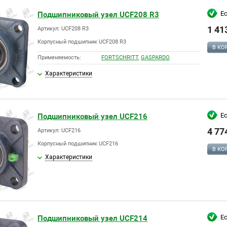
Е
Подшипниковый узел UCF208 R3
1 41
Артикул: UCF208 R3
Корпусный подшипник UCF208 R3
В КО
Применяемость:
FORTSCHRITT
,
GASPARDO
Характеристики
Е
Подшипниковый узел UCF216
4 77
Артикул: UCF216
Корпусный подшипник UCF216
В КО
Характеристики
Е
Подшипниковый узел UCF214